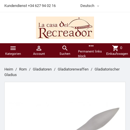

Kundendienst +34 627 94 02 16
Deutsch
more_horiz



shopping_cart
0
Permanent links
Kategorien
Account
Suchen
Einkaufswagen
block
Heim
Rom
Gladiatoren
Gladiatorenwaffen
Gladiatorischer
Gladius