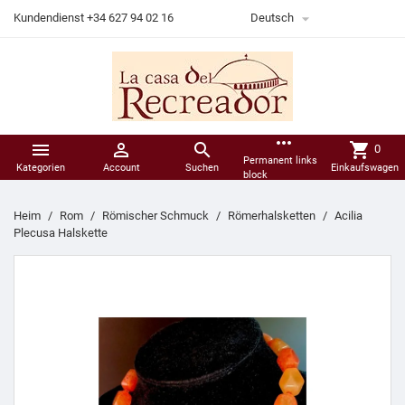

Kundendienst +34 627 94 02 16
Deutsch
more_horiz



shopping_cart
0
Permanent links
Kategorien
Account
Suchen
Einkaufswagen
block
Heim
Rom
Römischer Schmuck
Römerhalsketten
Acilia
Plecusa Halskette