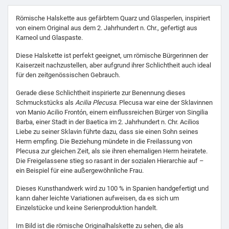
Römische Halskette aus gefärbtem Quarz und Glasperlen, inspiriert
von einem Original aus dem 2. Jahrhundert n. Chr., gefertigt aus
Karneol und Glaspaste.
Diese Halskette ist perfekt geeignet, um römische Bürgerinnen der
Kaiserzeit nachzustellen, aber aufgrund ihrer Schlichtheit auch ideal
für den zeitgenössischen Gebrauch.
Gerade diese Schlichtheit inspirierte zur Benennung dieses
Schmuckstücks als
Acilia Plecusa
. Plecusa war eine der Sklavinnen
von Manio Acilio Frontón, einem einflussreichen Bürger von Singilia
Barba, einer Stadt in der Baetica im 2. Jahrhundert n. Chr. Acilios
Liebe zu seiner Sklavin führte dazu, dass sie einen Sohn seines
Herrn empfing. Die Beziehung mündete in die Freilassung von
Plecusa zur gleichen Zeit, als sie ihren ehemaligen Herrn heiratete.
Die Freigelassene stieg so rasant in der sozialen Hierarchie auf –
ein Beispiel für eine außergewöhnliche Frau.
Dieses Kunsthandwerk wird zu 100 % in Spanien handgefertigt und
kann daher leichte Variationen aufweisen, da es sich um
Einzelstücke und keine Serienproduktion handelt.
Im Bild ist die römische Originalhalskette zu sehen, die als