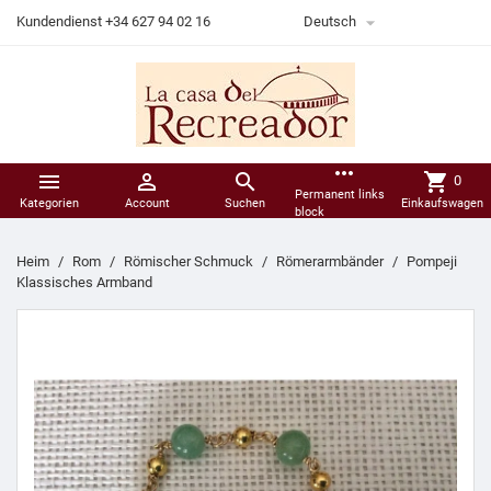

Kundendienst +34 627 94 02 16
Deutsch
more_horiz



shopping_cart
0
Permanent links
Kategorien
Account
Suchen
Einkaufswagen
block
Heim
Rom
Römischer Schmuck
Römerarmbänder
Pompeji
Klassisches Armband