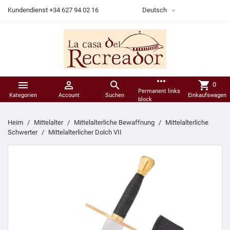

Kundendienst +34 627 94 02 16
Deutsch
more_horiz



shopping_cart
0
Permanent links
Kategorien
Account
Suchen
Einkaufswagen
block
Heim
Mittelalter
Mittelalterliche Bewaffnung
Mittelalterliche
Schwerter
Mittelalterlicher Dolch VII