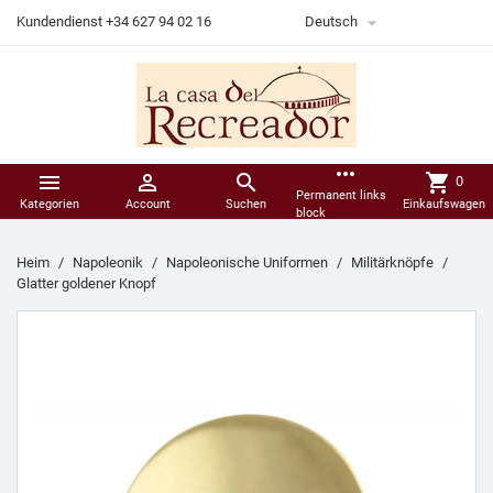

Kundendienst +34 627 94 02 16
Deutsch
more_horiz



shopping_cart
0
Permanent links
Kategorien
Account
Suchen
Einkaufswagen
block
Heim
Napoleonik
Napoleonische Uniformen
Militärknöpfe
Glatter goldener Knopf