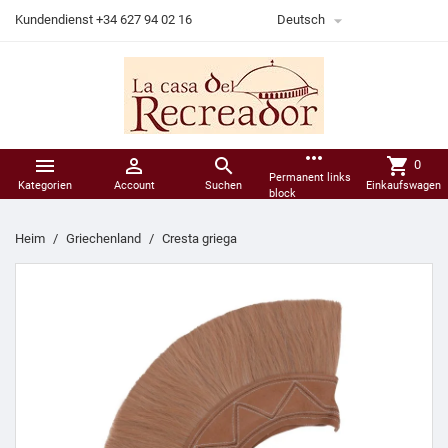

Kundendienst +34 627 94 02 16
Deutsch
more_horiz



shopping_cart
0
Permanent links
Kategorien
Account
Suchen
Einkaufswagen
block
Heim
Griechenland
Cresta griega