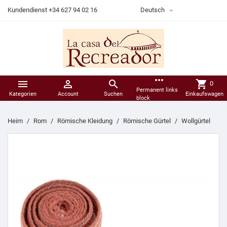

Kundendienst +34 627 94 02 16
Deutsch
more_horiz



shopping_cart
0
Permanent links
Kategorien
Account
Suchen
Einkaufswagen
block
Heim
Rom
Römische Kleidung
Römische Gürtel
Wollgürtel