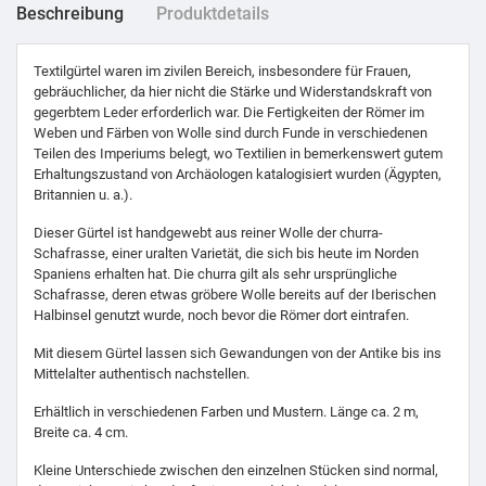
Beschreibung
Produktdetails
Textilgürtel waren im zivilen Bereich, insbesondere für Frauen,
gebräuchlicher, da hier nicht die Stärke und Widerstandskraft von
gegerbtem Leder erforderlich war. Die Fertigkeiten der Römer im
Weben und Färben von Wolle sind durch Funde in verschiedenen
Teilen des Imperiums belegt, wo Textilien in bemerkenswert gutem
Erhaltungszustand von Archäologen katalogisiert wurden (Ägypten,
Britannien u. a.).
Dieser Gürtel ist handgewebt aus reiner Wolle der churra-
Schafrasse, einer uralten Varietät, die sich bis heute im Norden
Spaniens erhalten hat. Die churra gilt als sehr ursprüngliche
Schafrasse, deren etwas gröbere Wolle bereits auf der Iberischen
Halbinsel genutzt wurde, noch bevor die Römer dort eintrafen.
Mit diesem Gürtel lassen sich Gewandungen von der Antike bis ins
Mittelalter authentisch nachstellen.
Erhältlich in verschiedenen Farben und Mustern. Länge ca. 2 m,
Breite ca. 4 cm.
Kleine Unterschiede zwischen den einzelnen Stücken sind normal,