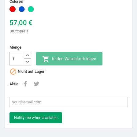
Colores
Rot
Blau
Verde
candelaria
57,00 €
Bruttopreis
Menge

In den Warenkorb legen

Nicht auf Lager
Aktie
Notify me when available