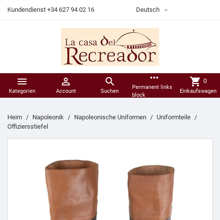

Kundendienst +34 627 94 02 16
Deutsch
more_horiz



shopping_cart
0
Permanent links
Kategorien
Account
Suchen
Einkaufswagen
block
Heim
Napoleonik
Napoleonische Uniformen
Uniformteile
Offiziersstiefel