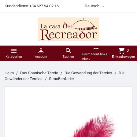

Kundendienst +34 627 94 02 16
Deutsch
more_horiz



shopping_cart
0
Permanent links
Kategorien
Account
Suchen
Einkaufswagen
block
Heim
Das Spanische Tercio
Die Gewandung der Tercios
Die
Gewänder der Tercios
Straußenfeder