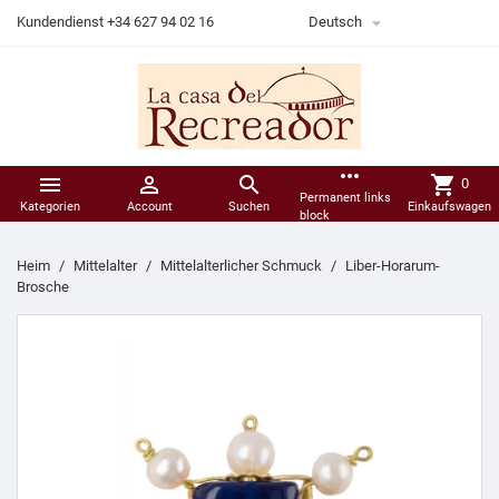

Kundendienst +34 627 94 02 16
Deutsch
more_horiz



shopping_cart
0
Permanent links
Kategorien
Account
Suchen
Einkaufswagen
block
Heim
Mittelalter
Mittelalterlicher Schmuck
Liber-Horarum-
Brosche