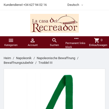

Kundendienst +34 627 94 02 16
Deutsch
more_horiz



shopping_cart
0
Permanent links
Kategorien
Account
Suchen
Einkaufswagen
block
Heim
Napoleonik
Napoleonische Bewaffnung
Bewaffnungszubehör
Troddel III