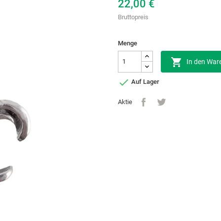
22,00 €
Bruttopreis
Menge

In den War

Auf Lager
Aktie