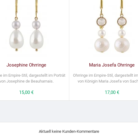
Josephine Ohrringe
Maria Josefa Ohrringe
e im Empire-Stil, dargestellt im Porträt
Ohrringe im Empire-Stil, dargestellt im
von Josephine de Beauharnais.
von Königin Maria Josefa von Sac
Preis
15,00 €
Preis
17,00 €
Aktuell keine Kunden-Kommentare