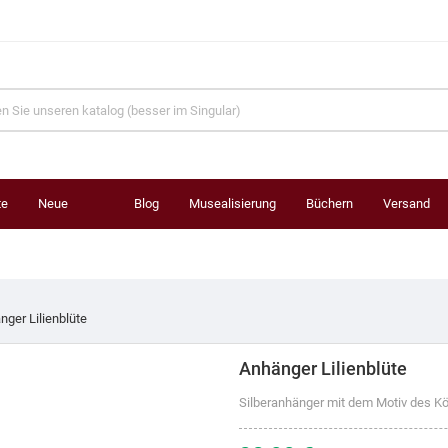
te
Neue
Blog
Musealisierung
Büchern
Versand
Produkte
nger Lilienblüte
Anhänger Lilienblüte
Silberanhänger mit dem Motiv des Kön