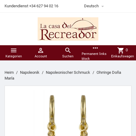

Kundendienst +34 627 94 02 16
Deutsch
more_horiz



shopping_cart
0
Permanent links
Kategorien
Account
Suchen
Einkaufswagen
block
Heim
Napoleonik
Napoleonischer Schmuck
Ohrringe Doña
María