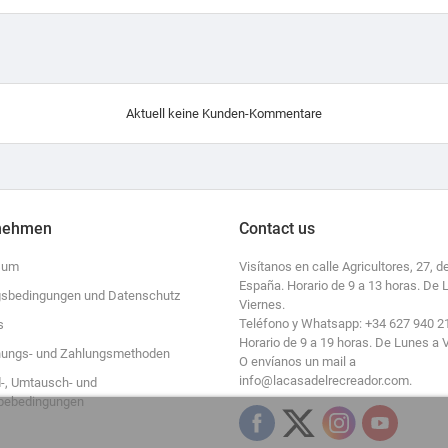
Aktuell keine Kunden-Kommentare
nehmen
Contact us
sum
Visítanos en calle Agricultores, 27, de
España. Horario de 9 a 13 horas. De 
sbedingungen und Datenschutz
Viernes.
Teléfono y Whatsapp: +34 627 940 2
s
Horario de 9 a 19 horas. De Lunes a 
ungs- und Zahlungsmethoden
O envíanos un mail a
info@lacasadelrecreador.com.
-, Umtausch- und
bebedingungen