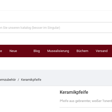
te
Neue
Blog
Musealisierung
Büchern
Versand
Produkte
ormzubehör
Keramikpfeife
Keramikpfeife
Pfeife aus gebrannter, weißer Tonerd