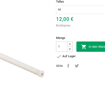
Tallas
12,00 €
Bruttopreis
Menge

In den War

Auf Lager
Aktie