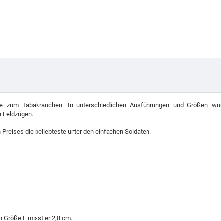
ife zum Tabakrauchen. In unterschiedlichen Ausführungen und Größen wu
n Feldzügen.
 Preises die beliebteste unter den einfachen Soldaten.
n Größe L misst er 2,8 cm.