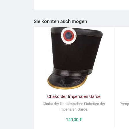
Sie könnten auch mögen
Chako der Imperialen Garde
Chako der französischen Einheiten der
Pompo
Imperialen Garde.
Preis
140,00 €