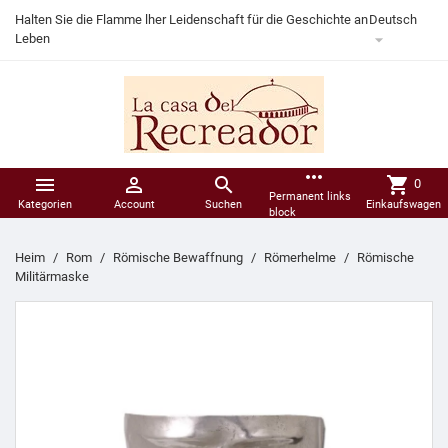
Halten Sie die Flamme lher Leidenschaft für die Geschichte an
Deutsch

Leben
more_horiz



shopping_cart
0
Permanent links
Kategorien
Account
Suchen
Einkaufswagen
block
Heim
Rom
Römische Bewaffnung
Römerhelme
Römische
Militärmaske