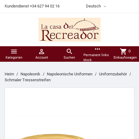

Kundendienst +34 627 94 02 16
Deutsch
more_horiz



shopping_cart
0
Permanent links
Kategorien
Account
Suchen
Einkaufswagen
block
Heim
Napoleonik
Napoleonische Uniformen
Uniformzubehör
Schmaler Tressenstreifen