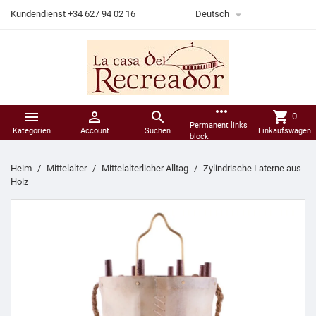

Kundendienst +34 627 94 02 16
Deutsch
more_horiz



shopping_cart
0
Permanent links
Kategorien
Account
Suchen
Einkaufswagen
block
Heim
Mittelalter
Mittelalterlicher Alltag
Zylindrische Laterne aus
Holz