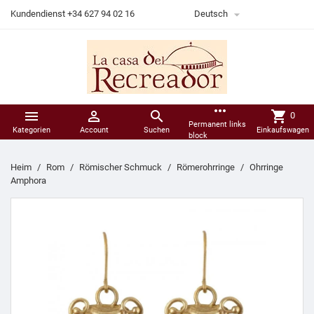

Kundendienst +34 627 94 02 16
Deutsch
more_horiz



shopping_cart
0
Permanent links
Kategorien
Account
Suchen
Einkaufswagen
block
Heim
Rom
Römischer Schmuck
Römerohrringe
Ohrringe
Amphora