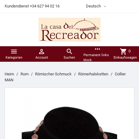

Kundendienst +34 627 94 02 16
Deutsch
more_horiz



shopping_cart
0
Permanent links
Kategorien
Account
Suchen
Einkaufswagen
block
Heim
Rom
Römischer Schmuck
Römerhalsketten
Collier
MAN