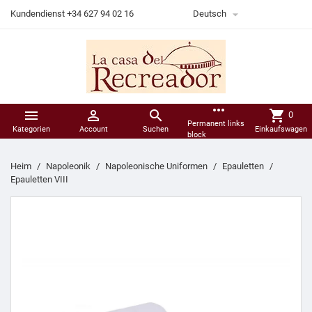

Kundendienst +34 627 94 02 16
Deutsch
more_horiz



shopping_cart
0
Permanent links
Kategorien
Account
Suchen
Einkaufswagen
block
Heim
Napoleonik
Napoleonische Uniformen
Epauletten
Epauletten VIII