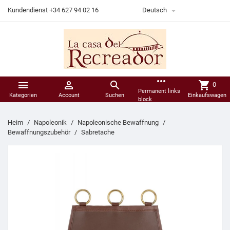

Kundendienst +34 627 94 02 16
Deutsch
more_horiz



shopping_cart
0
Permanent links
Kategorien
Account
Suchen
Einkaufswagen
block
Heim
Napoleonik
Napoleonische Bewaffnung
Bewaffnungszubehör
Sabretache