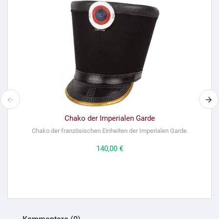
Chako der Imperialen Garde
Chako der französischen Einheiten der Imperialen Garde.
Preis
140,00 €