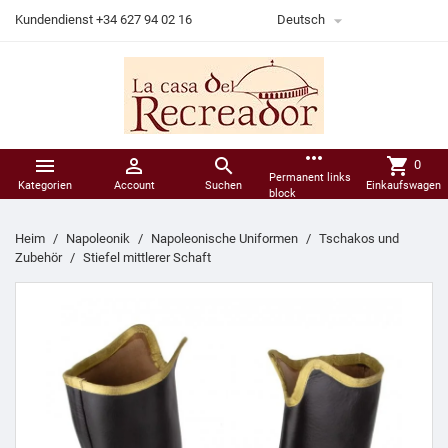

Kundendienst +34 627 94 02 16
Deutsch
more_horiz



shopping_cart
0
Permanent links
Kategorien
Account
Suchen
Einkaufswagen
block
Heim
Napoleonik
Napoleonische Uniformen
Tschakos und
Zubehör
Stiefel mittlerer Schaft