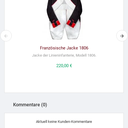
Französische Jacke 1806
Jacke der Linieninfanterie, Modell 1806.
Preis
220,00 €
Kommentare (0)
Aktuell keine Kunden-Kommentare