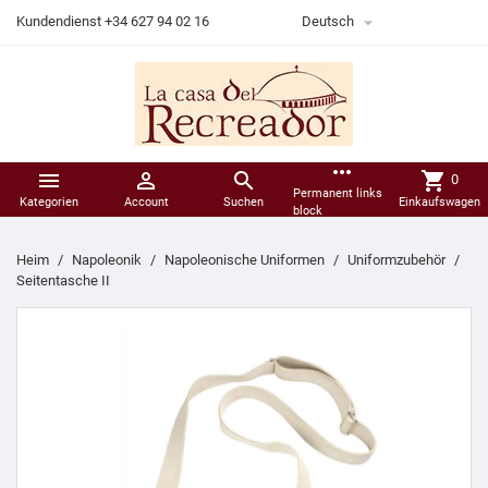

Kundendienst +34 627 94 02 16
Deutsch
more_horiz



shopping_cart
0
Permanent links
Kategorien
Account
Suchen
Einkaufswagen
block
Heim
Napoleonik
Napoleonische Uniformen
Uniformzubehör
Seitentasche II