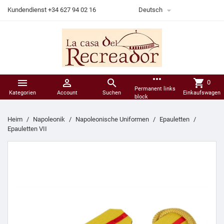

Kundendienst +34 627 94 02 16
Deutsch
more_horiz



shopping_cart
0
Permanent links
Kategorien
Account
Suchen
Einkaufswagen
block
Heim
Napoleonik
Napoleonische Uniformen
Epauletten
Epauletten VII