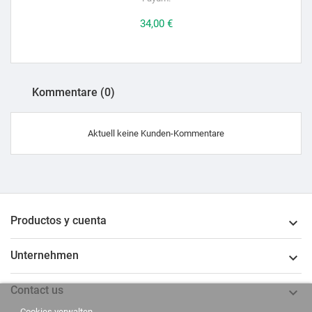
Preis
34,00 €
Kommentare (0)
Aktuell keine Kunden-Kommentare
Productos y cuenta

Unternehmen

Contact us

Cookies verwalten