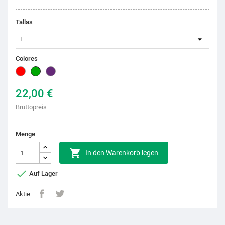
Tallas
Colores
Rot
Grün
Lila
22,00 €
Bruttopreis
Menge

In den Warenkorb legen

Auf Lager
Aktie