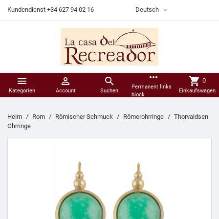

Kundendienst +34 627 94 02 16
Deutsch
more_horiz



shopping_cart
0
Permanent links
Kategorien
Account
Suchen
Einkaufswagen
block
Heim
Rom
Römischer Schmuck
Römerohrringe
Thorvaldsen
Ohrringe