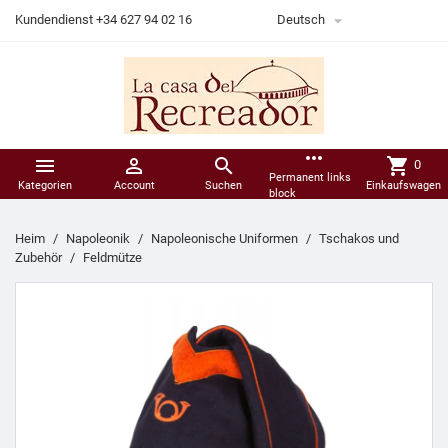

Kundendienst +34 627 94 02 16
Deutsch
more_horiz



shopping_cart
0
Permanent links
Kategorien
Account
Suchen
Einkaufswagen
block
Heim
Napoleonik
Napoleonische Uniformen
Tschakos und
Zubehör
Feldmütze