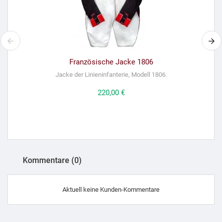
Französische Jacke 1806
Jacke der Linieninfanterie, Modell 1806.
Preis
220,00 €
Kommentare (0)
Aktuell keine Kunden-Kommentare