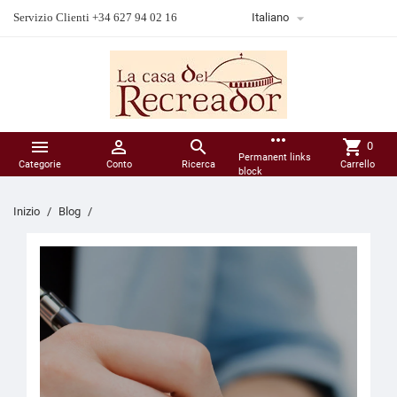

Servizio Clienti +34 627 94 02 16
Italiano
more_horiz



shopping_cart
0
Permanent links
Categorie
Conto
Ricerca
Carrello
block
Inizio
Blog